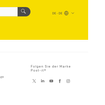
DE - DE
Folgen Sie der Marke
Post-it®
it®