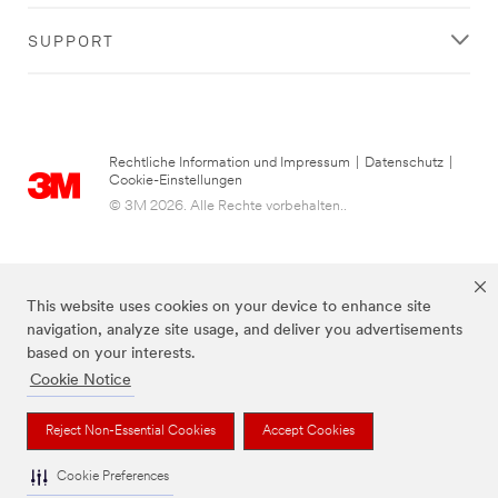
SUPPORT
Rechtliche Information und Impressum
|
Datenschutz
|
Cookie-Einstellungen
© 3M 2026. Alle Rechte vorbehalten..
This website uses cookies on your device to enhance site
navigation, analyze site usage, and deliver you advertisements
based on your interests.
Cookie Notice
3M, Post-it® und die Farbe Canary Yellow™ sind Marken von 3M.
Reject Non-Essential Cookies
Accept Cookies
Cookie Preferences